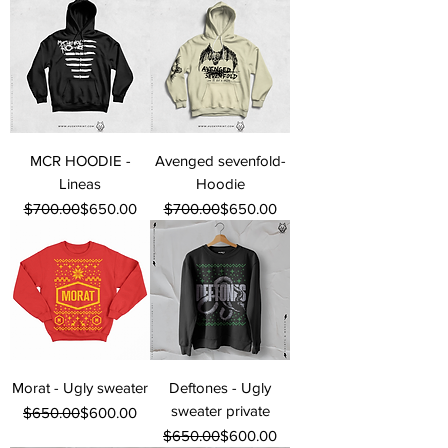
MCR HOODIE -
Avenged sevenfold-
Lineas
Hoodie
Precio
Precio de oferta
Precio
Precio de oferta
$700.00
$650.00
$700.00
$650.00
Morat - Ugly sweater
Deftones - Ugly
sweater private
Precio
Precio de oferta
$650.00
$600.00
Precio
Precio de oferta
$650.00
$600.00