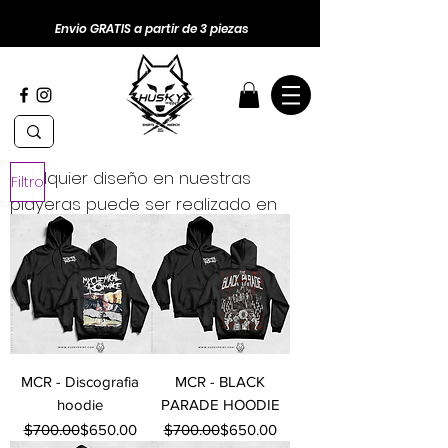
Envio GRATIS a partir de 3 piezas
Cualquier diseño en nuestras
Filtro
playeras puede ser realizado en
sudadera o hoodie.
MCR - Discografia
MCR - BLACK
hoodie
PARADE HOODIE
Precio
Precio de oferta
Precio
Precio de oferta
$700.00
$650.00
$700.00
$650.00