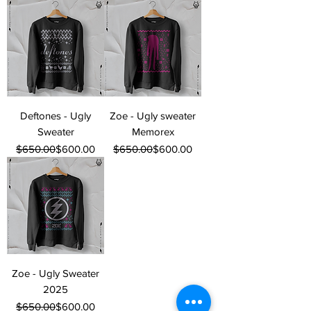
Deftones - Ugly
Zoe - Ugly sweater
Sweater
Memorex
Precio
Precio de oferta
Precio
Precio de oferta
$650.00
$600.00
$650.00
$600.00
Zoe - Ugly Sweater
2025
Precio
Precio de oferta
$650.00
$600.00