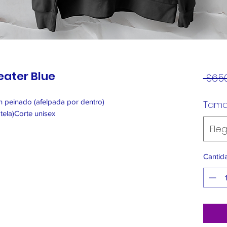
weater Blue
 $650
 peinado (afelpada por dentro)
Tam
 tela)Corte unisex
Eleg
Cantid