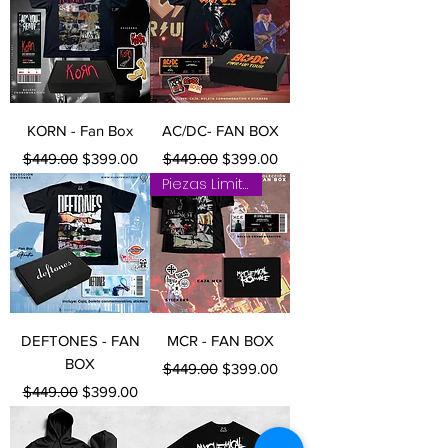
KORN - Fan Box
AC/DC- FAN BOX
Precio
Precio de oferta
Precio
Precio de oferta
$449.00
$399.00
$449.00
$399.00
Piezas Limitadas
DEFTONES - FAN
MCR - FAN BOX
BOX
Precio
Precio de oferta
$449.00
$399.00
Precio
Precio de oferta
$449.00
$399.00