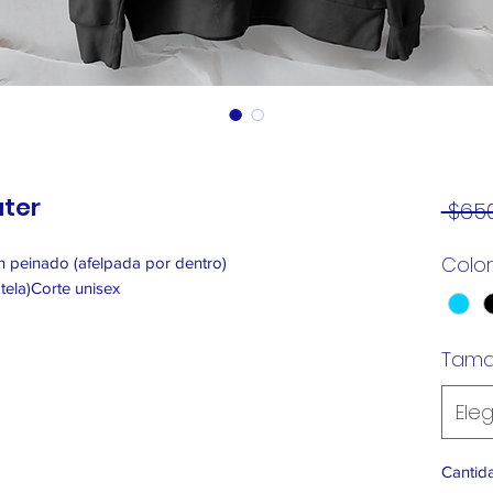
ater
 $650
Color
 peinado (afelpada por dentro)
 tela)Corte unisex
Tam
Eleg
Cantid