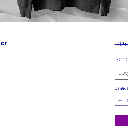
ter
 $650
Tam
Eleg
Cantid