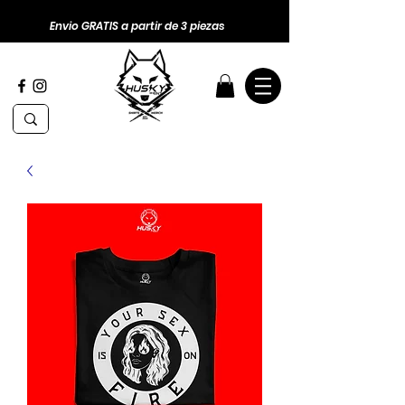
Envio GRATIS a partir de 3 piezas