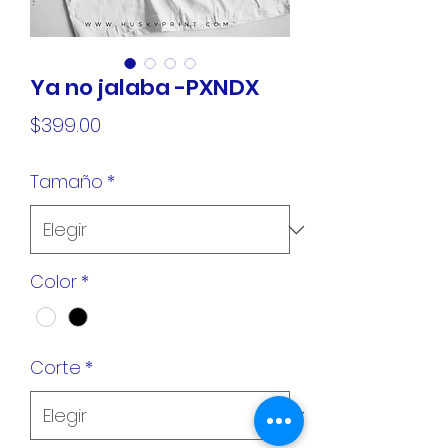
Ya no jalaba -PXNDX
Precio
$399.00
Tamaño
*
Color
*
Corte
*