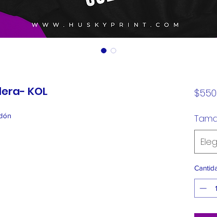
era- KOL
$550
odón
Tam
Eleg
Cantid