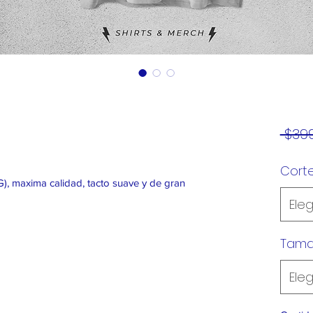
 $399
Cort
), maxima calidad, tacto suave y de gran
Eleg
Tam
Eleg