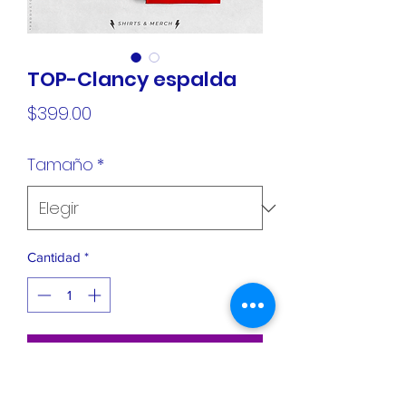
TOP-Clancy espalda
Precio
$399.00
Tamaño
*
Cantidad
*
Agregar al carrito
Playera Premium - 100% algodón