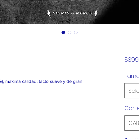
$399
Tam
), maxima calidad, tacto suave y de gran
Sel
Cort
CAB