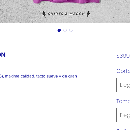
ON
$399
Cort
), maxima calidad, tacto suave y de gran
Eleg
Tam
Eleg