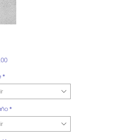
Precio
.00
e
*
ir
año
*
ir