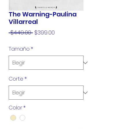
The Warning-Paulina
Villarreal
Precio
Precio
 $449.00 
$399.00
de
Tamaño
*
oferta
Corte
*
Color
*