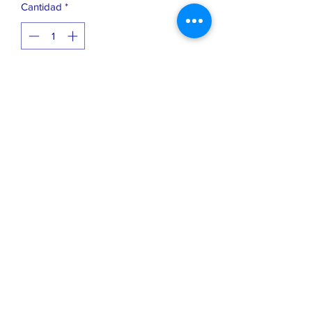
Cantidad
*
Agregar al carrito
Playera Premium - 100% algodón
peinado
Impresión DTG (digital directo a la tela)
- Maxima calidad
Corte regular
Diseño por HUSKYPRINT
Tiempo de producción 2 días habiles
©2025 por Husky Print.
Productos no Oficiales, Creamos estos diseños
en honor a la música.