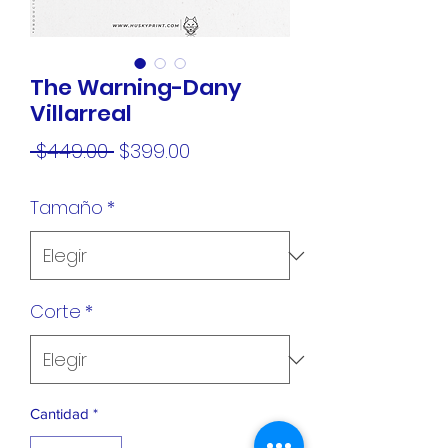
The Warning-Dany
Villarreal
Precio
Precio
 $449.00 
$399.00
de
Tamaño
*
oferta
Corte
*
Cantidad
*