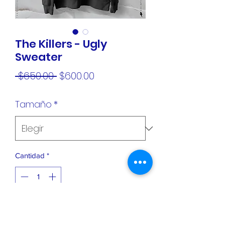
The Killers - Ugly
Sweater
Precio
Precio
 $650.00 
$600.00
de
Tamaño
*
oferta
Cantidad
*
Agregar al carrito