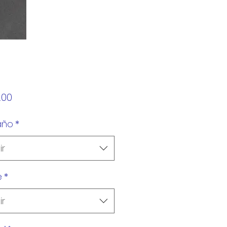
Precio
.00
año
*
ir
e
*
ir