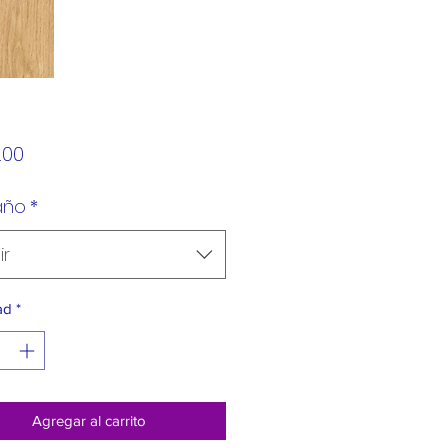
Precio
.00
año
*
ir
ad
*
Agregar al carrito