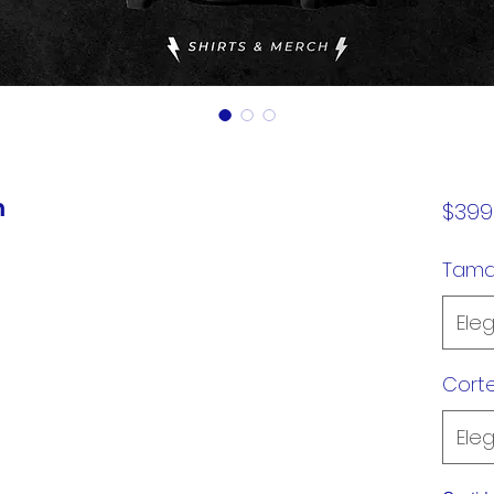
m
$399
Tam
Eleg
Cort
Eleg