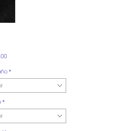
Precio
.00
año
*
ir
e
*
ir