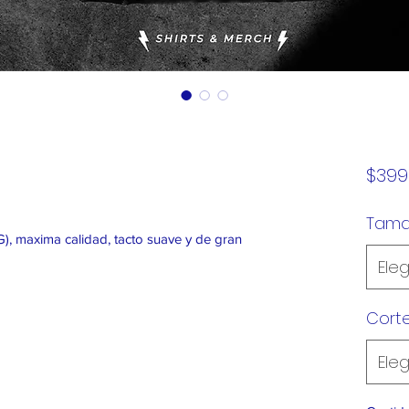
$399
Tam
), maxima calidad, tacto suave y de gran
Eleg
Cort
Eleg