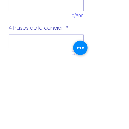
0/500
4 frases de la cancion
*
0/500
Cantidad
*
Agregar al carrito
Playera 100% algodon premium
Impresión Directa a la prenda (DTG),
maxima calidad, tacto suave y de gran