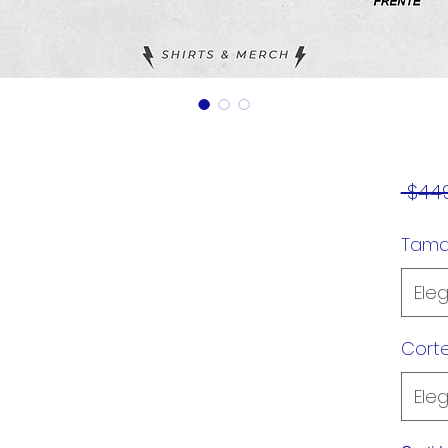
 $449
Tam
Eleg
Cort
Eleg