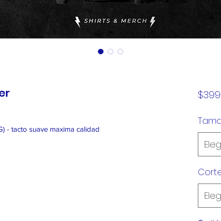
er
$399
Tam
G) - tacto suave maxima calidad
Eleg
Cort
Eleg