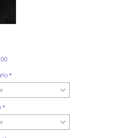
Precio
.00
año
*
ir
e
*
ir