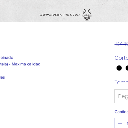
 $449
Cort
peinado
 tela) - Maxima calidad
les
Tam
Eleg
Cantid