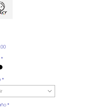
Precio
.00
*
e
*
ir
año
*