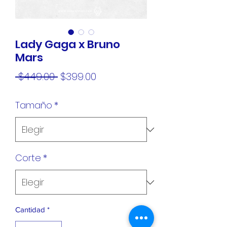
Lady Gaga x Bruno
Mars
Precio
Precio
 $449.00 
$399.00
de
Tamaño
*
oferta
Corte
*
Cantidad
*