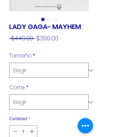
LADY GAGA- MAYHEM
Precio
Precio
 $449.00 
$399.00
de
Tamaño
*
oferta
Corte
*
Cantidad
*