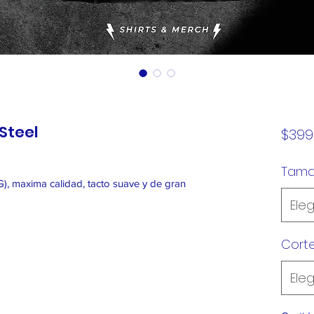
 Steel
$399
Tam
), maxima calidad, tacto suave y de gran
Eleg
Cort
Eleg