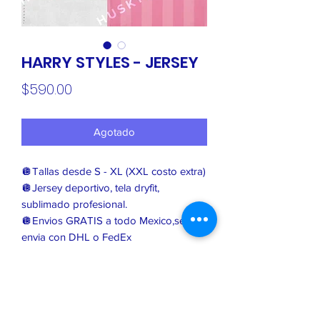
HARRY STYLES - JERSEY
Precio
$590.00
Agotado
🪩Tallas desde S - XL (XXL costo extra)
🪩Jersey deportivo, tela dryfit,
sublimado profesional.
🪩Envios GRATIS a todo Mexico,se
envia con DHL o FedEx
🪩Son bajo pedido, el tiempo de
producción es de 2-3 semanas.
🪩Te llega antes del concierto del 31 de
Julio
🪩Cierre de pedidos el Domingo 5 de