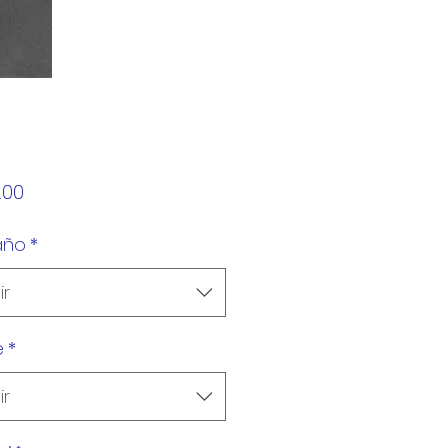
Precio
.00
año
*
ir
e
*
ir