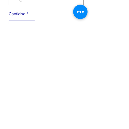
Cantidad
*
Agregar al carrito
Playera 100% algodon premium
Impresión Directa a la prenda (DTG),
maxima calidad, tacto suave y de gran
durabilidad.
Corte regular
Diseño por HuskyPrint
©2025 por Husky Print.
Productos no Oficiales, Creamos estos diseños
en honor a la música.