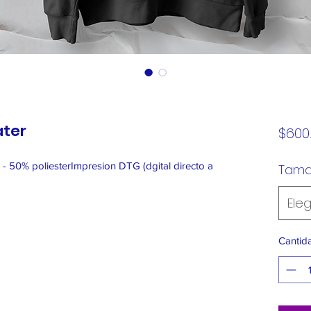
ater
$600
 50% poliesterImpresion DTG (dgital directo a
Tam
Eleg
Cantid