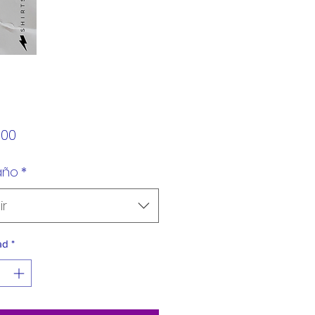
Precio
.00
año
*
ir
ad
*