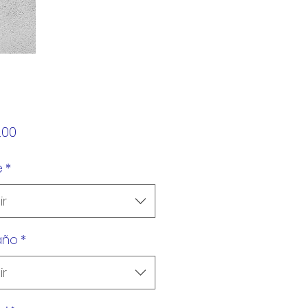
Precio
.00
e
*
ir
año
*
ir