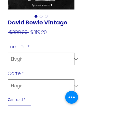
David Bowie Vintage
Precio
Precio
 $399.00 
$319.20
de
Tamaño
*
oferta
Corte
*
Cantidad
*