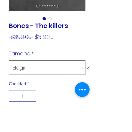
Bones - The killers
Precio
Precio
 $399.00 
$319.20
de
Tamaño
*
oferta
Cantidad
*
Agregar al carrito
Playera 100% algodón premium