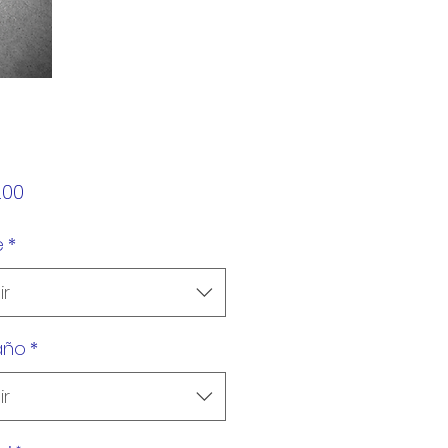
Precio
.00
e
*
ir
año
*
ir