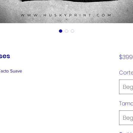
oses
$399
Tacto Suave
Cort
Eleg
Tam
Eleg