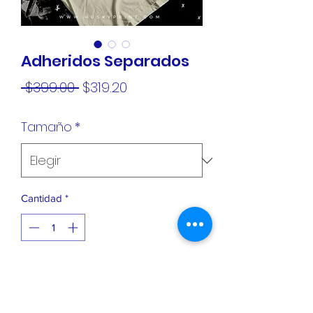
Adheridos Separados
Precio
Precio
 $399.00 
$319.20
de
Tamaño
*
oferta
Cantidad
*
Agregar al carrito
Playera Premium 100% algodón- tacto