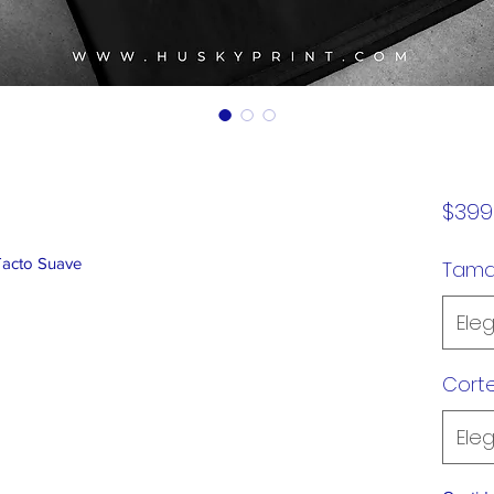
$399
Tacto Suave
Tam
Eleg
Cort
Eleg