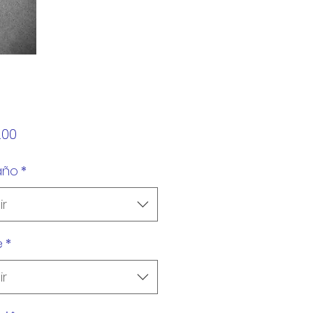
Precio
.00
año
*
ir
e
*
ir