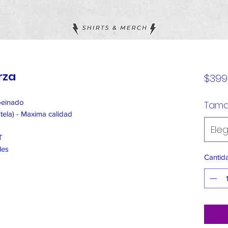
rza
$399
peinado
Tam
 tela) - Maxima calidad
Eleg
T
les
Cantid