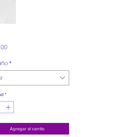
Precio
.00
año
*
ir
ad
*
Agregar al carrito