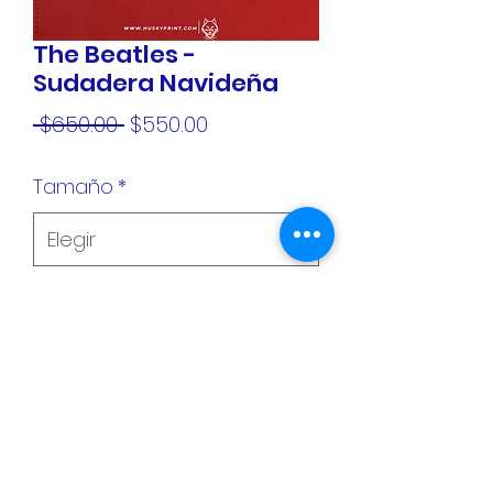
The Beatles -
Sudadera Navideña
Precio
Precio
 $650.00 
$550.00
de
Tamaño
*
oferta
Cantidad
*
Agregar al carrito
©2025 por Husky Print.