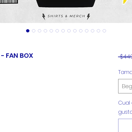
 - FAN BOX
 $449
Tam
Eleg
Cual 
gusta