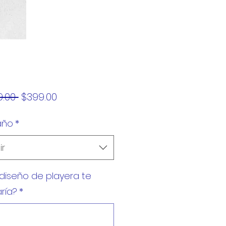
Precio
Precio
.00 
$399.00
de
año
*
oferta
ir
diseño de playera te
ría?
*